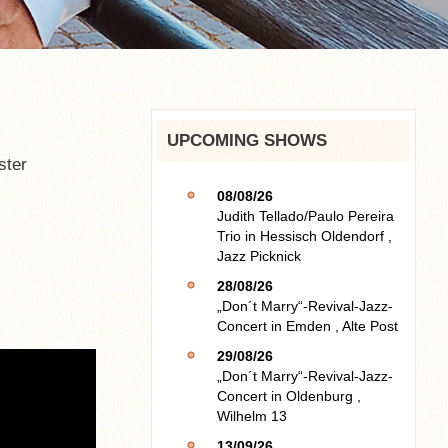
UPCOMING SHOWS
ster
08/08/26
Judith Tellado/Paulo Pereira
Trio
in
Hessisch Oldendorf
,
Jazz Picknick
28/08/26
„Don´t Marry“-Revival-Jazz-
Concert
in
Emden
,
Alte Post
29/08/26
„Don´t Marry“-Revival-Jazz-
Concert
in
Oldenburg
,
Wilhelm 13
13/09/26