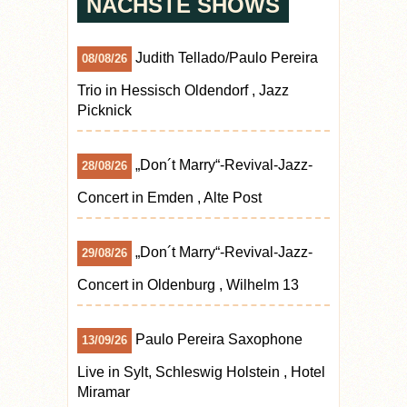
NÄCHSTE SHOWS
Judith Tellado/Paulo Pereira
08/08/26
Trio
in
Hessisch Oldendorf
,
Jazz
Picknick
„Don´t Marry“-Revival-Jazz-
28/08/26
Concert
in
Emden
,
Alte Post
„Don´t Marry“-Revival-Jazz-
29/08/26
Concert
in
Oldenburg
,
Wilhelm 13
Paulo Pereira Saxophone
13/09/26
Live
in
Sylt, Schleswig Holstein
,
Hotel
Miramar