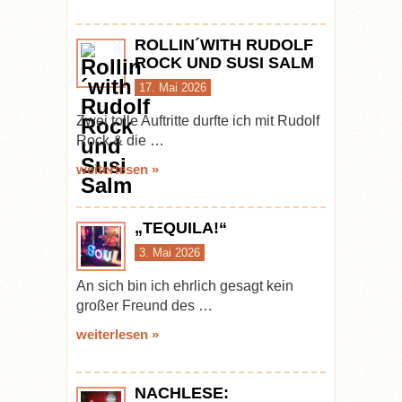
ROLLIN´WITH RUDOLF
ROCK UND SUSI SALM
17. Mai 2026
Zwei tolle Auftritte durfte ich mit Rudolf
Rock & die …
weiterlesen »
„TEQUILA!“
3. Mai 2026
An sich bin ich ehrlich gesagt kein
großer Freund des …
weiterlesen »
NACHLESE: