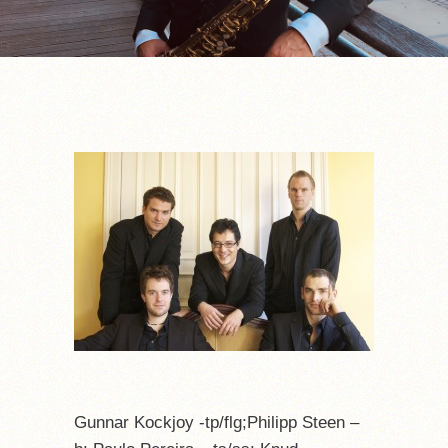
Gunnar Kockjoy -tp/flg;Philipp Steen –