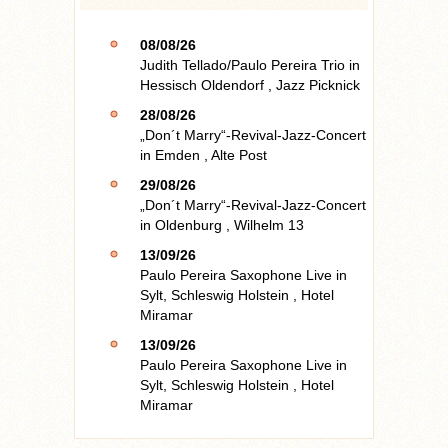
08/08/26
Judith Tellado/Paulo Pereira Trio
in
Hessisch Oldendorf
,
Jazz Picknick
28/08/26
„Don´t Marry“-Revival-Jazz-Concert
in
Emden
,
Alte Post
29/08/26
„Don´t Marry“-Revival-Jazz-Concert
in
Oldenburg
,
Wilhelm 13
13/09/26
Paulo Pereira Saxophone Live
in
Sylt, Schleswig Holstein
,
Hotel
Miramar
13/09/26
Paulo Pereira Saxophone Live
in
Sylt, Schleswig Holstein
,
Hotel
Miramar