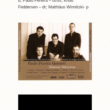
b; Paulo Pereira – ts/ss; Knud
Feddersen – dr; Matthäus Winnitzki- p