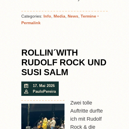
Categories:
Info
,
Media
,
News
,
Termine
•
Permalink
ROLLIN´WITH
RUDOLF ROCK UND
SUSI SALM
17. Mai 2026
PauloPereira
Zwei tolle
Auftritte durfte
ich mit Rudolf
Rock & die