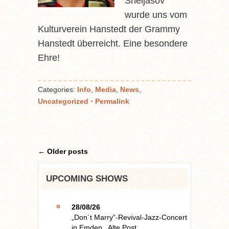
Sheljasov
wurde uns vom
Kulturverein Hanstedt der Grammy
Hanstedt überreicht. Eine besondere
Ehre!
Categories:
Info
,
Media
,
News
,
Uncategorized
•
Permalink
←
Older posts
UPCOMING SHOWS
28/08/26
„Don´t Marry“-Revival-Jazz-Concert
in
Emden
,
Alte Post