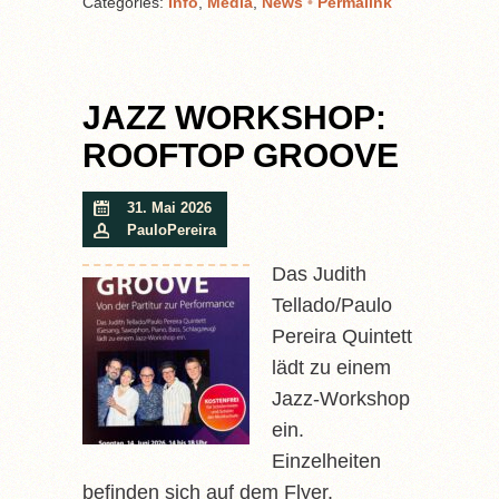
Categories:
Info
,
Media
,
News
•
Permalink
JAZZ WORKSHOP:
ROOFTOP GROOVE
31. Mai 2026
PauloPereira
Das Judith
Tellado/Paulo
Pereira Quintett
lädt zu einem
Jazz-Workshop
ein.
Einzelheiten
befinden sich auf dem Flyer.