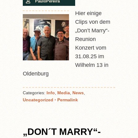
PauloPereira
Hier einige
Clips von dem
„Don’t Marry“-
Reunion
Konzert vom
31.08.25 im
Wilhelm 13 in
Oldenburg
Categories:
Info
,
Media
,
News
,
Uncategorized
•
Permalink
„DON´T MARRY“-