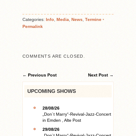
Categories:
Info
,
Media
,
News
,
Termine
•
Permalink
COMMENTS ARE CLOSED.
← Previous Post
Next Post →
UPCOMING SHOWS
28/08/26
„Don´t Marry“-Revival-Jazz-Concert
in
Emden
,
Alte Post
29/08/26
„Don´t Marry“-Revival-Jazz-Concert