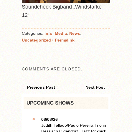
Soundcheck Bigband „Windstärke
12“
Categories:
Info
,
Media
,
News
,
Uncategorized
•
Permalink
COMMENTS ARE CLOSED.
← Previous Post
Next Post →
UPCOMING SHOWS
08/08/26
Judith Tellado/Paulo Pereira Trio
in
Hessisch Oldendorf
,
Jazz Picknick