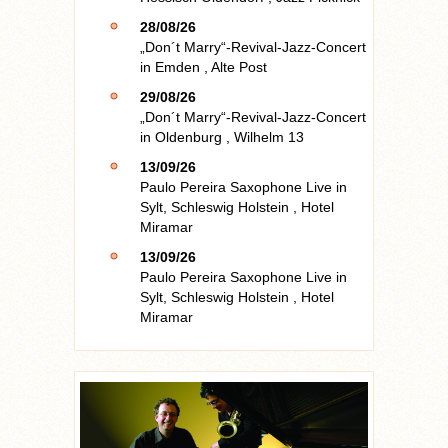
28/08/26
„Don´t Marry“-Revival-Jazz-Concert
in
Emden
,
Alte Post
29/08/26
„Don´t Marry“-Revival-Jazz-Concert
in
Oldenburg
,
Wilhelm 13
13/09/26
Paulo Pereira Saxophone Live
in
Sylt, Schleswig Holstein
,
Hotel
Miramar
13/09/26
Paulo Pereira Saxophone Live
in
Sylt, Schleswig Holstein
,
Hotel
Miramar