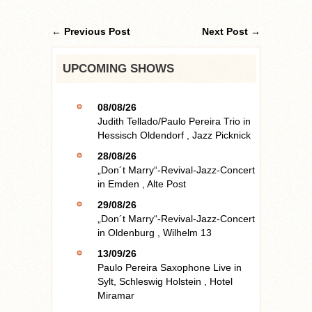
← Previous Post
Next Post →
UPCOMING SHOWS
08/08/26
Judith Tellado/Paulo Pereira Trio
in
Hessisch Oldendorf
,
Jazz Picknick
28/08/26
„Don´t Marry“-Revival-Jazz-Concert
in
Emden
,
Alte Post
29/08/26
„Don´t Marry“-Revival-Jazz-Concert
in
Oldenburg
,
Wilhelm 13
13/09/26
Paulo Pereira Saxophone Live
in
Sylt, Schleswig Holstein
,
Hotel
Miramar