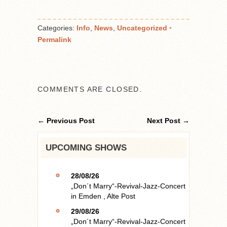
Categories:
Info
,
News
,
Uncategorized
•
Permalink
COMMENTS ARE CLOSED.
← Previous Post
Next Post →
UPCOMING SHOWS
28/08/26
„Don´t Marry“-Revival-Jazz-Concert
in
Emden
,
Alte Post
29/08/26
„Don´t Marry“-Revival-Jazz-Concert