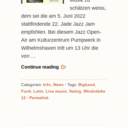
Musik zu
schätzen weiss,
dem sei die am 5. Juni 2022
stattfindende 22. Jade Jazz Jam
empfohlen. Bei diesem Jazz Open-
Air am Kulturzentrum Pumpwerk in
Wilhelmshaven tritt um 13 Uhr die
von …
Continue reading
Categories:
Info
,
News
•
Tags:
Bigband
,
Funk
,
Latin
,
Live music
,
Swing
,
Windstärke
12
•
Permalink