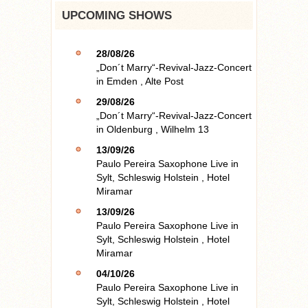
UPCOMING SHOWS
28/08/26
„Don´t Marry“-Revival-Jazz-Concert
in
Emden
,
Alte Post
29/08/26
„Don´t Marry“-Revival-Jazz-Concert
in
Oldenburg
,
Wilhelm 13
13/09/26
Paulo Pereira Saxophone Live
in
Sylt, Schleswig Holstein
,
Hotel
Miramar
13/09/26
Paulo Pereira Saxophone Live
in
Sylt, Schleswig Holstein
,
Hotel
Miramar
04/10/26
Paulo Pereira Saxophone Live
in
Sylt, Schleswig Holstein
,
Hotel