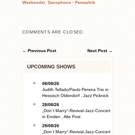
Weekender
,
Saxophone
•
Permalink
COMMENTS ARE CLOSED.
← Previous Post
Next Post →
UPCOMING SHOWS
08/08/26
Judith Tellado/Paulo Pereira Trio
in
Hessisch Oldendorf
,
Jazz Picknick
28/08/26
„Don´t Marry“-Revival-Jazz-Concert
in
Emden
,
Alte Post
29/08/26
„Don´t Marry“-Revival-Jazz-Concert