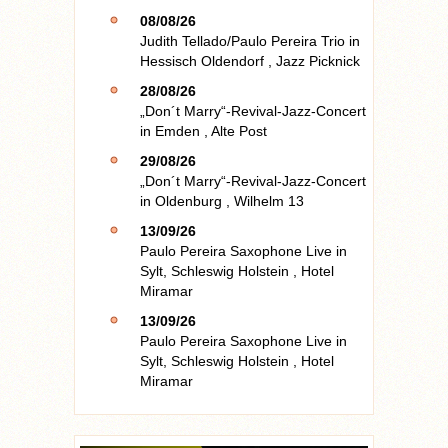
08/08/26
Judith Tellado/Paulo Pereira Trio
in
Hessisch Oldendorf
,
Jazz Picknick
28/08/26
„Don´t Marry“-Revival-Jazz-Concert
in
Emden
,
Alte Post
29/08/26
„Don´t Marry“-Revival-Jazz-Concert
in
Oldenburg
,
Wilhelm 13
13/09/26
Paulo Pereira Saxophone Live
in
Sylt, Schleswig Holstein
,
Hotel
Miramar
13/09/26
Paulo Pereira Saxophone Live
in
Sylt, Schleswig Holstein
,
Hotel
Miramar